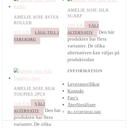
AMELIE SOIE SILK
SCARF
AMELIE SOIE AVIVA
ROLLER
350
KR
VÄLJ
Den här
495
KR
LÄGG TILL I
ALTERNATIV
produkten har flera
VARUKORG
varianter. De olika
alternativen kan väljas på
produktsidan
INFORMATION
Leveransvillkor
AMELIE SOIE SILK
Kontakt
TOUPIES 2PCS
Faq’s
200
KR
VÄLJ
Återförsäljare
Den här
ALTERNATIV
BLI ÅTERFÖRSÄLJARE
produkten har flera
varianter. De olika