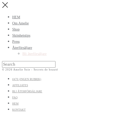
HEM
Om Amelie
Shop
Skönhetstips
Press
Återförsäljare
Bli återförsäljare
© 2026 Amelie Soie - Secrets de beauté
#470 (INGEN RUBRIK)
AFFILIATES
BLI ÅTERFÖRSÄLJARE
FAQ
HEM
KONTAKT