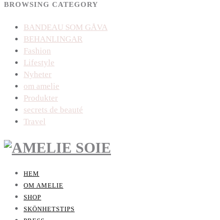
BROWSING CATEGORY
BANDEAU SOM GÅVA
BEHANLINGAR
Fashion
Lifestyle
Nyheter
om amelie
Produkter
secrets de beauté
Travel
HEM
OM AMELIE
SHOP
SKÖNHETSTIPS