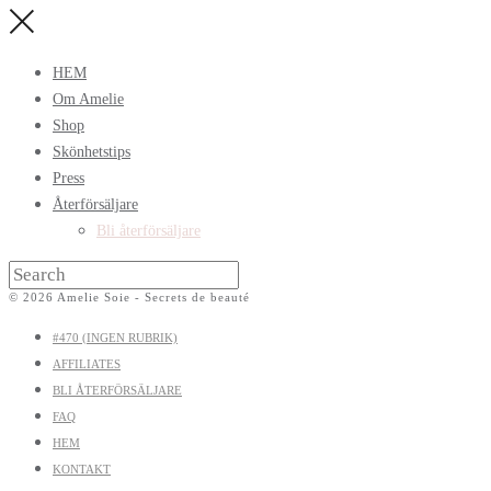
HEM
Om Amelie
Shop
Skönhetstips
Press
Återförsäljare
Bli återförsäljare
© 2026 Amelie Soie - Secrets de beauté
#470 (INGEN RUBRIK)
AFFILIATES
BLI ÅTERFÖRSÄLJARE
FAQ
HEM
KONTAKT