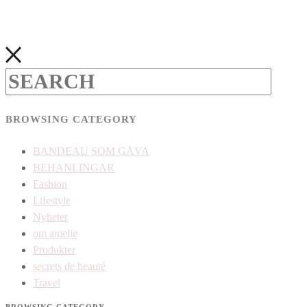
BROWSING CATEGORY
BANDEAU SOM GÅVA
BEHANLINGAR
Fashion
Lifestyle
Nyheter
om amelie
Produkter
secrets de beauté
Travel
BROWSING CATEGORY