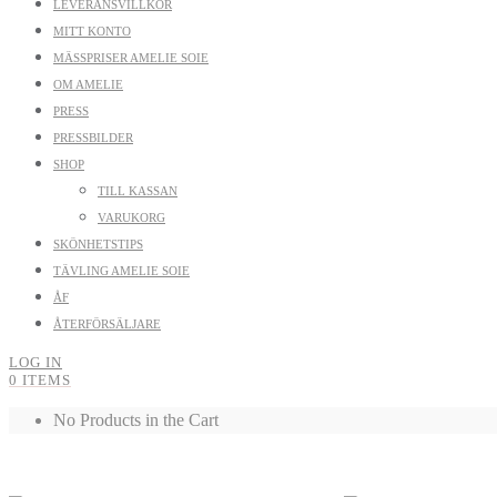
LEVERANSVILLKOR
MITT KONTO
MÄSSPRISER AMELIE SOIE
OM AMELIE
PRESS
PRESSBILDER
SHOP
TILL KASSAN
VARUKORG
SKÖNHETSTIPS
TÄVLING AMELIE SOIE
ÅF
ÅTERFÖRSÄLJARE
LOG IN
0 ITEMS
No Products in the Cart