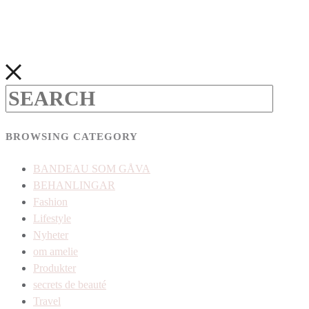
BROWSING CATEGORY
BANDEAU SOM GÅVA
BEHANLINGAR
Fashion
Lifestyle
Nyheter
om amelie
Produkter
secrets de beauté
Travel