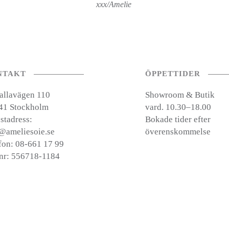
xxx/Amelie
NTAKT
ÖPPETTIDER
allavägen 110
Showroom & Butik
41 Stockholm
vard. 10.30–18.00
stadress:
Bokade tider efter
@ameliesoie.se
överenskommelse
fon: 08-661 17 99
nr: 556718-1184