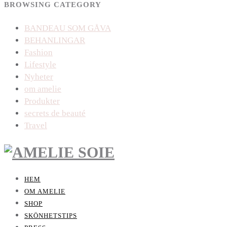
BROWSING CATEGORY
BANDEAU SOM GÅVA
BEHANLINGAR
Fashion
Lifestyle
Nyheter
om amelie
Produkter
secrets de beauté
Travel
HEM
OM AMELIE
SHOP
SKÖNHETSTIPS