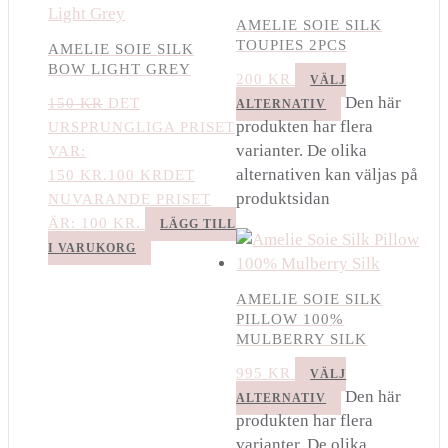
AMELIE SOIE SILK
TOUPIES 2PCS
AMELIE SOIE SILK
BOW LIGHT GREY
200
KR
VÄLJ
Den här
150
KR
DET
ALTERNATIV
produkten har flera
URSPRUNGLIGA PRISET
varianter. De olika
VAR:
alternativen kan väljas på
150 KR.
100
KR
DET
produktsidan
NUVARANDE PRISET
ÄR: 100 KR.
LÄGG TILL
I VARUKORG
AMELIE SOIE SILK
PILLOW 100%
MULBERRY SILK
995
KR
VÄLJ
Den här
ALTERNATIV
produkten har flera
varianter. De olika