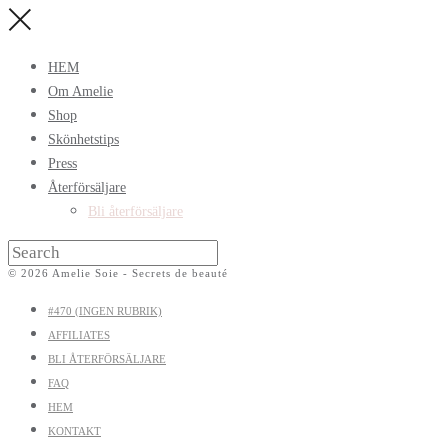
HEM
Om Amelie
Shop
Skönhetstips
Press
Återförsäljare
Bli återförsäljare
© 2026 Amelie Soie - Secrets de beauté
#470 (INGEN RUBRIK)
AFFILIATES
BLI ÅTERFÖRSÄLJARE
FAQ
HEM
KONTAKT