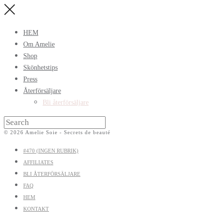
HEM
Om Amelie
Shop
Skönhetstips
Press
Återförsäljare
Bli återförsäljare
© 2026 Amelie Soie - Secrets de beauté
#470 (INGEN RUBRIK)
AFFILIATES
BLI ÅTERFÖRSÄLJARE
FAQ
HEM
KONTAKT