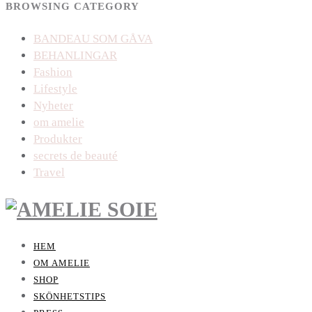
BROWSING CATEGORY
BANDEAU SOM GÅVA
BEHANLINGAR
Fashion
Lifestyle
Nyheter
om amelie
Produkter
secrets de beauté
Travel
HEM
OM AMELIE
SHOP
SKÖNHETSTIPS